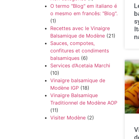
L
O termo "Blog" em italiano é
b
o mesmo em francês: "Blog".
s
(1)
Recettes avec le Vinaigre
It
Balsamique de Modène
(21)
n
Sauces, compotes,
confitures et condiments
balsamiques
(6)
Services d’Acetaia Marchi
(10)
Vinaigre balsamique de
Modène IGP
(18)
Vinaigre Balsamique
Traditionnel de Modène AOP
(11)
Visiter Modène
(2)
V
d