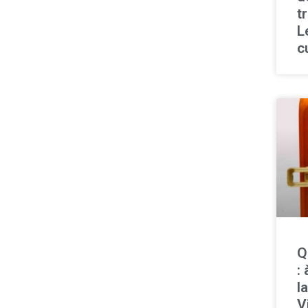
t
L
c
Q
:
l
V