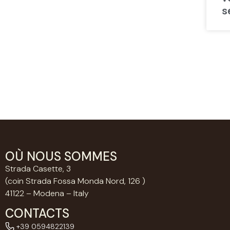
s
OÙ NOUS SOMMES
Strada Casette, 3
(coin Strada Fossa Monda Nord, 126 )
41122 – Modena – Italy
CONTACTS
+39 0594822139