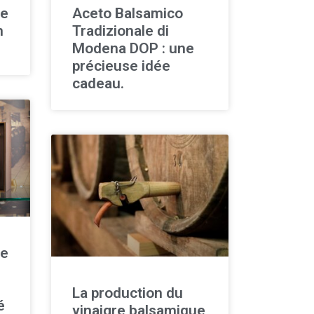
ue
Aceto Balsamico
n
Tradizionale di
Modena DOP : une
précieuse idée
cadeau.
ue
La production du
é
vinaigre balsamique