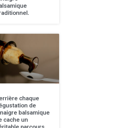
alsamique
raditionnel.
errière chaque
égustation de
inaigre balsamique
e cache un
éritable parcours