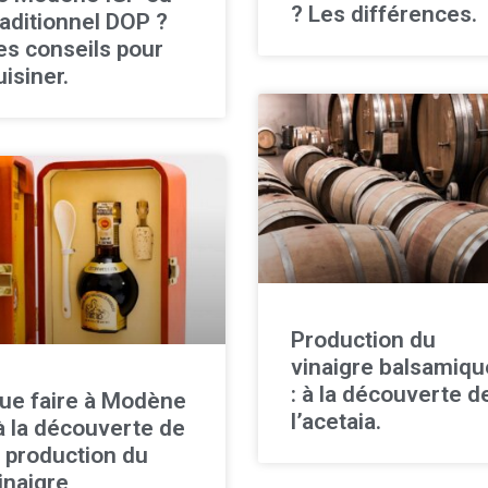
? Les différences.
raditionnel DOP ?
es conseils pour
uisiner.
Production du
vinaigre balsamiqu
: à la découverte d
ue faire à Modène
l’acetaia.
 à la découverte de
a production du
inaigre