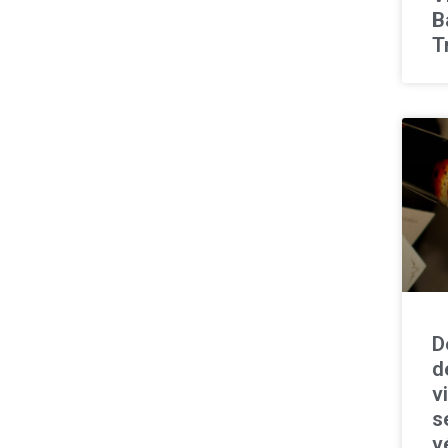
B
T
D
d
v
s
v