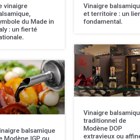
e vinaigre
Vinaigre balsamiq
alsamique,
et territoire : un lie
ymbole du Made in
fondamental.
aly : un fierté
ationale.
Vinaigre balsamiq
traditionnel de
Modène DOP
inaigre balsamique
extravieux ou affin
e Modène IGP ou