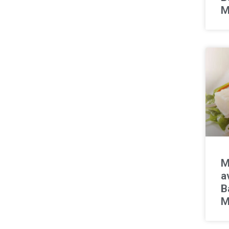
M
M
a
B
M