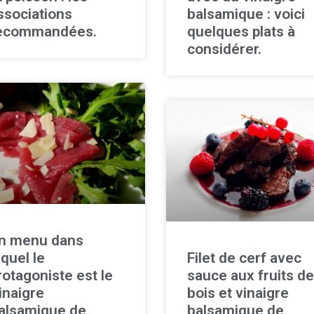
ssociations
balsamique : voici
ecommandées.
quelques plats à
considérer.
n menu dans
equel le
Filet de cerf avec
rotagoniste est le
sauce aux fruits d
inaigre
bois et vinaigre
alsamique de
balsamique de