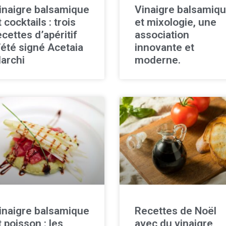
inaigre balsamique
Vinaigre balsamiq
t cocktails : trois
et mixologie, une
ecettes d’apéritif
association
’été signé Acetaia
innovante et
archi
moderne.
inaigre balsamique
Recettes de Noël
t poisson : les
avec du vinaigre