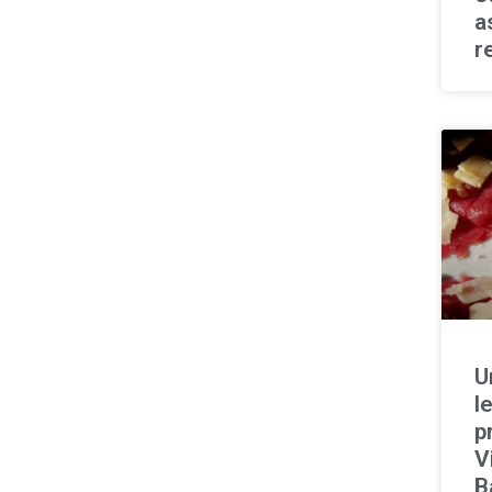
a
r
U
l
p
V
B