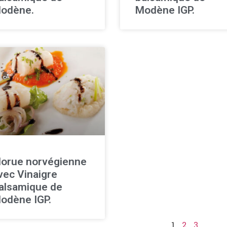
odène.
Modène IGP.
orue norvégienne
vec Vinaigre
alsamique de
odène IGP.
1
2
3