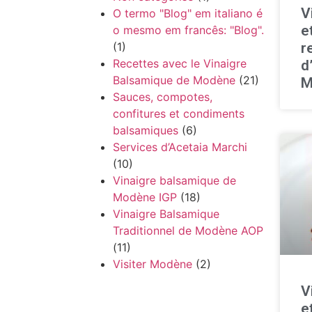
V
O termo "Blog" em italiano é
e
o mesmo em francês: "Blog".
r
(1)
Recettes avec le Vinaigre
d
Balsamique de Modène
(21)
M
Sauces, compotes,
confitures et condiments
balsamiques
(6)
Services d’Acetaia Marchi
(10)
Vinaigre balsamique de
Modène IGP
(18)
Vinaigre Balsamique
Traditionnel de Modène AOP
(11)
Visiter Modène
(2)
V
e