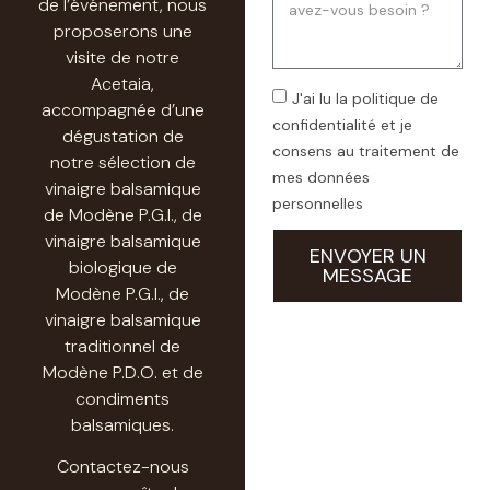
de l’événement, nous
proposerons une
visite de notre
Acetaia,
J'ai lu la politique de
accompagnée d’une
confidentialité et je
dégustation de
consens au traitement de
notre sélection de
mes données
vinaigre balsamique
personnelles
de Modène P.G.I., de
vinaigre balsamique
ENVOYER UN
biologique de
MESSAGE
Modène P.G.I., de
vinaigre balsamique
traditionnel de
Modène P.D.O. et de
condiments
balsamiques.
Contactez-nous