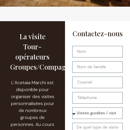
Contactez-nous
La visite
Tour-
opérateurs
Groupes/Compagnies
L’Acetaia Marchi est
disponible pour
organiser des visites
personnalisées pour
de nombreux
groupes de
personnes. Au cours