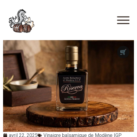
🛒
avril 22, 2025
Vinaigre balsamique de Modène IGP