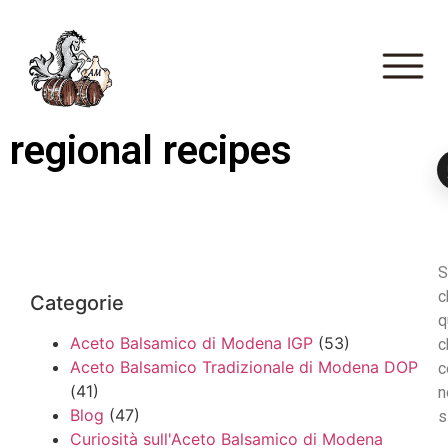
regional recipes
S
c
Categorie
q
Aceto Balsamico di Modena IGP
(53)
c
Aceto Balsamico Tradizionale di Modena DOP
c
(41)
n
Blog
(47)
s
Curiosità sull'Aceto Balsamico di Modena