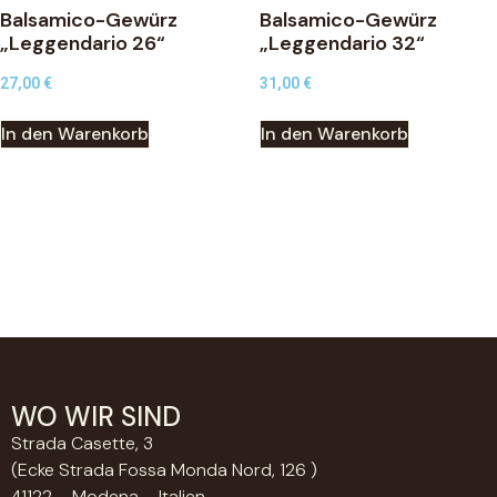
Balsamico-Gewürz
Balsamico-Gewürz
„Leggendario 26“
„Leggendario 32“
27,00
€
31,00
€
In den Warenkorb
In den Warenkorb
WO WIR SIND
Strada Casette, 3
(Ecke Strada Fossa Monda Nord, 126 )
41122 – Modena – Italien