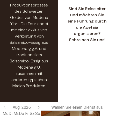
Produktionsprozess
Sind Sie Reiseleiter
des Schwarzen
und möchten Sie
Goldes von Modena
eine Führung durch
führt. Die Tour endet
die Acetaia
mit einer exklusiven
organisieren?
Verkostung von
Schreiben Sie uns!
Balsamico-Essig aus
Modena g.g.A. und
traditionellem
Balsamico-Essig aus
Modena g.U.
zusammen mit
anderen typischen
lokalen Produkten.
Aug. 2026
Wählen Sie einen Dienst aus
Mo.
Di.
Mi.
Do.
Fr.
Sa.
So.