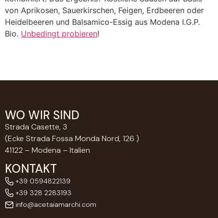
von Aprikosen, Sauerkirschen, Feigen, Erdbeeren oder
Heidelbeeren und Balsamico-Essig aus Modena I.G.P.
Bio.
Unbedingt probieren
!
WO WIR SIND
Strada Casette, 3
(Ecke Strada Fossa Monda Nord, 126 )
41122 – Modena – Italien
KONTAKT
+39 0594822139
+39 328 2283193
info@acetaiamarchi.com