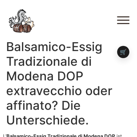
Balsamico-Essig
🛒
Tradizionale di
Modena DOP
extravecchio oder
affinato? Die
Unterschiede.
L’
Balsamico-Essig Tradizionale di Modena DOP
ist