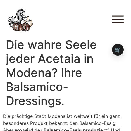
Die wahre Seele
🛒
jeder Acetaia in
Modena? Ihre
Balsamico-
Dressings.
Die prächtige Stadt Modena ist weltweit für ein ganz
besonderes Produkt bekannt: den Balsamico-Essig.
Aber
wo wird der Balsamico-Essig produziert
? Und