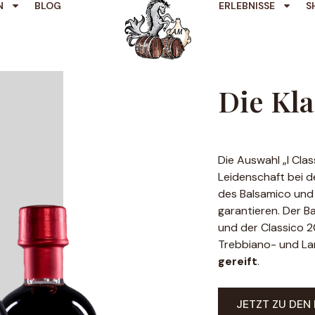
N
BLOG
ERLEBNISSE
S
Die Kla
Die Auswahl „I Clas
Leidenschaft bei 
des Balsamico und 
garantieren. Der Ba
und der Classico 
Trebbiano- und La
gereift
.
JETZT ZU DEN