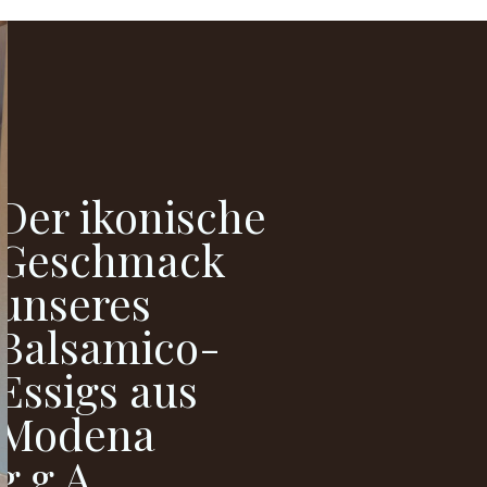
Der ikonische
Geschmack
unseres
Balsamico-
Essigs aus
Modena
g.g.A.