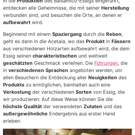
in die
Produktion
des Balsamico-Essigs eingeführt,
entdecken alle Geheimnisse, die mit seiner
Herstellung
verbunden sind, und besuchen die Orte, an denen er
aufbewahrt
wird.
Beginnend mit einem
Spaziergang
durch die
Reben
,
geht es dann in die Acetaia, wo das
Produkt
in
Fässern
aus verschiedenen Holzarten aufbewahrt wird, die dem
Essig seinen
charakteristischen
und weltweit
geschätzten
Geschmack verleihen. Die
Führungen
, die
in
verschiedenen
Sprachen
angeboten werden, um
allen Besuchern die Entdeckung aller
Neuigkeiten
des
Produkts
zu ermöglichen, beinhalten auch eine
Verkostung
der verschiedenen
Sorten
von Essig, die
wir produzieren: Auf diese Weise können Sie die
höchste Qualität
der verwendeten
Zutaten
und das
außergewöhnliche
Endergebnis aus erster Hand
erleben.