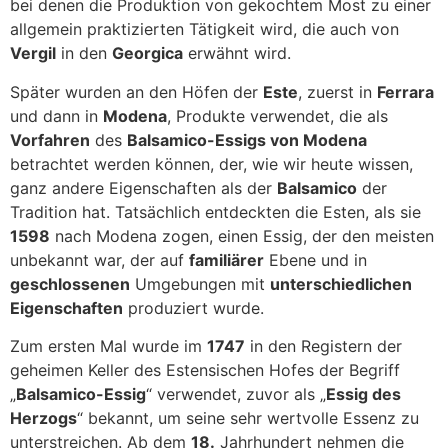
bei denen die Produktion von gekochtem Most zu einer
allgemein praktizierten Tätigkeit wird, die auch von
Vergil
in den
Georgica
erwähnt wird.
Später wurden an den Höfen der
Este
, zuerst in
Ferrara
und dann in
Modena
, Produkte verwendet, die als
Vorfahren
des
Balsamico-Essigs von Modena
betrachtet werden können, der, wie wir heute wissen,
ganz andere Eigenschaften als der
Balsamico
der
Tradition hat. Tatsächlich entdeckten die Esten, als sie
1598
nach Modena zogen, einen Essig, der den meisten
unbekannt war, der auf
familiärer
Ebene und in
geschlossenen
Umgebungen mit
unterschiedlichen
Eigenschaften
produziert wurde.
Zum ersten Mal wurde im
1747
in den Registern der
geheimen Keller des Estensischen Hofes der Begriff
„
Balsamico-Essig
“ verwendet, zuvor als „
Essig des
Herzogs
“ bekannt, um seine sehr wertvolle Essenz zu
unterstreichen. Ab dem
18.
Jahrhundert nehmen die