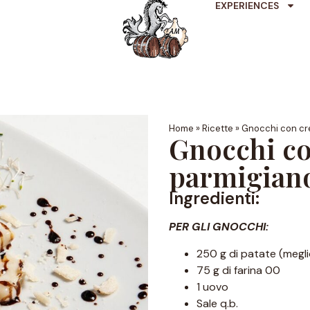
EXPERIENCES
Home
»
Ricette
»
Gnocchi con cr
Gnocchi co
parmigian
Ingredienti:
PER GLI GNOCCHI:
250 g di patate (megli
75 g di farina 00
1 uovo
Sale q.b.