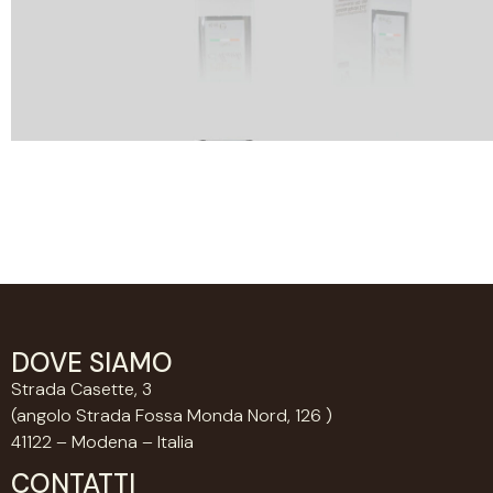
DOVE SIAMO
Strada Casette, 3
(angolo Strada Fossa Monda Nord, 126 )
41122 – Modena – Italia
CONTATTI