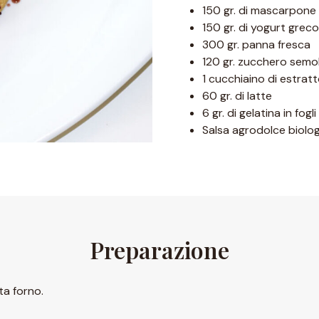
150 gr. di mascarpon
150 gr. di yogurt gre
300 gr. panna fresca
120 gr. zucchero semo
1 cucchiaino di estratto
60 gr. di latte
6 gr. di gelatina in fogli
Salsa agrodolce biolog
Preparazione
a forno.